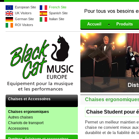
European Site
French Site
UK Visitors
Spanish Site
Pour tous vos besoins en
German Site
Italian Site
901324
Accueil
Produits
ROI Visitors
Chaises et Accessoires
Chaises ergonomique
Chaise Student pour é
Chaises ergonomiques
Autres chaises
Permet un meilleur maintien e
Chariots de transport
chaise ne convient mieux aux é
Accessoires
durabilité et de la fiabilité de