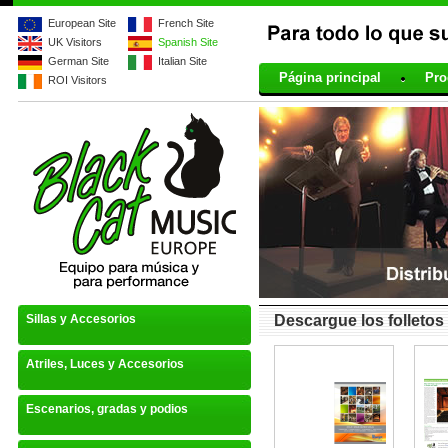
European Site
French Site
UK Visitors
Spanish Site
Pour tous vos besoins en
German Site
Italian Site
901324
Página principal
Pro
ROI Visitors
Sillas y Accesorios
Descargue los folletos
Atriles, Luces y Accesorios
Escenarios, gradas y podios