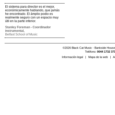
El sistema para director es el mejor,
económicamente hablando, que jamás
he encontrado. El ámplio podio es
realmente seguro con un espacio muy
útil en la parte inferior.
Stanley Foreman - Coordinador
instrumental,
Belfast School of Music
©2026 Black Cat Music - Bankside House,
Teléfono:
0044 1732 37
Información legal
|
Mapa de la web
|
A