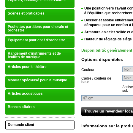
Pupitres, éclairage et accessoires
Une position vers l'avant con
à l'équilibre que recherchent 
Scènes et praticables
Dossier et assise entièreme
dérapante pour un confort à 
Pochettes partitions pour chorale et
orchestre
Armature en acier solide et 
Hauteur de réglage de siège
Équipement pour chef d’orchestre
Disponibilité: généralement
Rangement d’instruments et de
feuilles de musique
Options disponibles
Articles pour le théâtre
Couleur:
Cadre / couleur de
Mobilier spécialisé pour la musique
base:
Assise
sol:
Articles acoustiques
Bonnes affaires
Trouver un revendeur loca
Demande client
Informations sur le produ