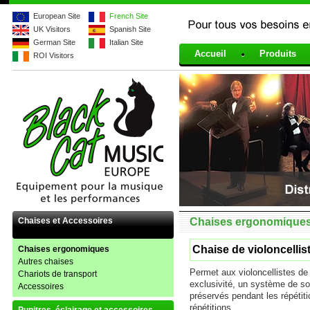
European Site
French Site
UK Visitors
Spanish Site
Pour tous vos besoins en
German Site
Italian Site
901324
Accueil
Produits
ROI Visitors
Chaises et Accessoires
Chaises ergonomique
Chaise de violoncellis
Chaises ergonomiques
Autres chaises
Permet aux violoncellistes de 
Chariots de transport
exclusivité, un système de sou
Accessoires
préservés pendant les répétiti
répétitions.